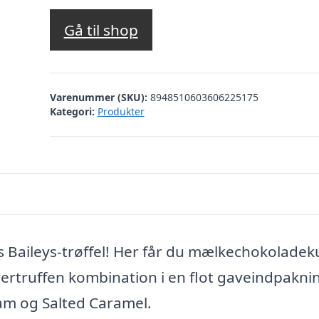
Gå til shop
Varenummer (SKU):
8948510603606225175
Kategori:
Produkter
 Baileys-trøffel! Her får du mælkechokoladek
ertruffen kombination i en flot gaveindpakni
am og Salted Caramel.