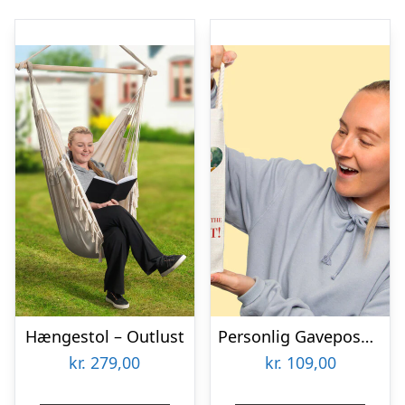
Hængestol – Outlust
Personlig Gavepose til vin med Fotohjerte & Tekst
kr.
279,00
kr.
109,00