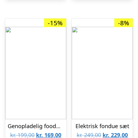
-15%
-8%
Genopladelig foodprocessor
Elektrisk fondue sæt
Den
Den
Den
De
kr.
199,00
kr.
169,00
kr.
249,00
kr.
229,00