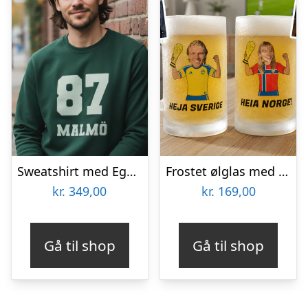
Sweatshirt med Egen Tekst i Collegestil
Frostet ølglas med eget design – Fodbold-VM
kr.
349,00
kr.
169,00
Gå til shop
Gå til shop