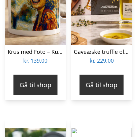
Krus med Foto – Kunstværk
Gaveæske truffle olive oil trio – Thoughtfully
kr.
139,00
kr.
229,00
Gå til shop
Gå til shop