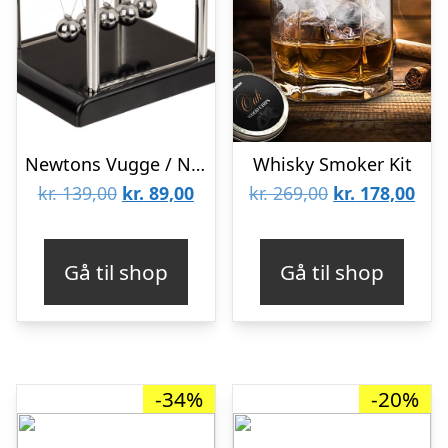
Newtons Vugge / Newtons Cradle
Whisky Smoker Kit
Den
Den
Den
De
kr.
139,00
kr.
89,00
kr.
269,00
kr.
178,00
oprindelige
aktuelle
oprindelige
aktu
pris
pris
pris
pris
Gå til shop
Gå til shop
var:
er:
var:
er:
kr. 139,00.
kr. 89,00.
kr. 269,00.
kr. 
-34%
-20%