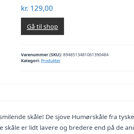
kr.
129,00
Gå til shop
Varenummer (SKU):
8948513481061390484
Kategori:
Produkter
smilende skåle! De sjove Humørskåle fra tysk
 skåle er lidt lavere og bredere end på de an