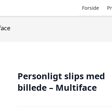
Forside
P
face
Personligt slips med
billede – Multiface