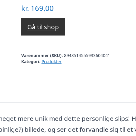
kr.
169,00
Gå til shop
Varenummer (SKU):
8948514555933604041
Kategori:
Produkter
g meget mere unik med dette personlige slips! 
lige?) billede, og ser det forvandle sig til et 