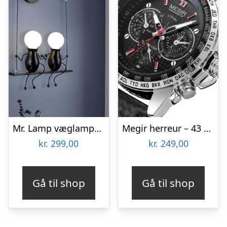
Mr. Lamp væglampe – to på en gynge
Megir herreur – 43 mm
kr.
299,00
kr.
249,00
Gå til shop
Gå til shop