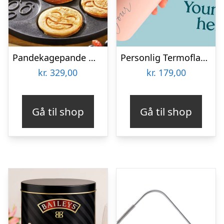
Pandekagepande med smiley ansigter
Personlig Termoflaske med Sugrør & Tekst – 600 ml
kr.
329,00
kr.
179,00
Gå til shop
Gå til shop