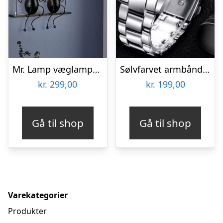
Mr. Lamp væglampe – to på en gynge
Sølvfarvet armbåndsur
kr.
299,00
kr.
199,00
Gå til shop
Gå til shop
Varekategorier
Produkter