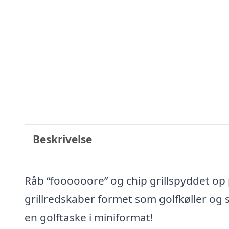
Beskrivelse
Råb “foooooore” og chip grillspyddet op p
grillredskaber formet som golfkøller og s
en golftaske i miniformat!