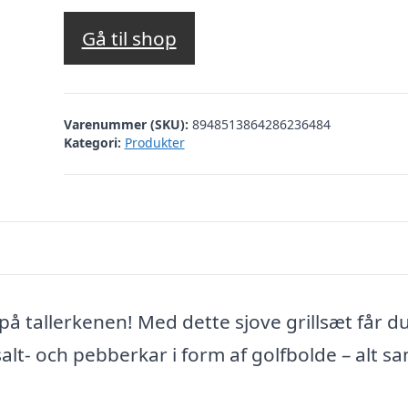
Gå til shop
Varenummer (SKU):
8948513864286236484
Kategori:
Produkter
å tallerkenen! Med dette sjove grillsæt får d
alt- och pebberkar i form af golfbolde – alt sa