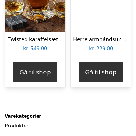
Twisted karaffelsæt med to glas
Herre armbåndsur – Inka luxury sport
kr.
549,00
kr.
229,00
Gå til shop
Gå til shop
Varekategorier
Produkter