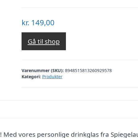
kr.
149,00
Gå til shop
Varenummer (SKU):
8948515813260929578
Kategori:
Produkter
k! Med vores personlige drinkglas fra Spiegela