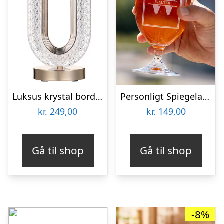
Luksus krystal bordlampe
Personligt Spiegelau Ølglas med Gravering – Bogstav & Navn
kr.
249,00
kr.
149,00
Gå til shop
Gå til shop
-8%