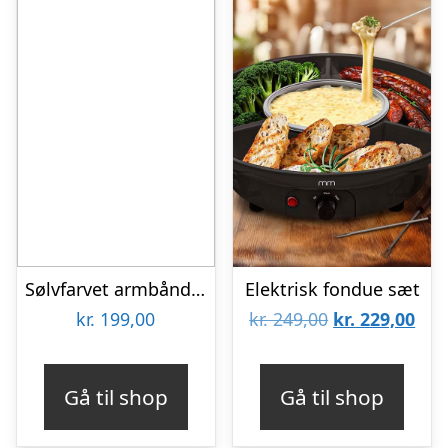
Sølvfarvet armbåndsur
Elektrisk fondue sæt
Den
De
kr.
199,00
kr.
249,00
kr.
229,00
oprindelige
aktu
pris
pris
Gå til shop
Gå til shop
var:
er:
kr. 249,00.
kr. 