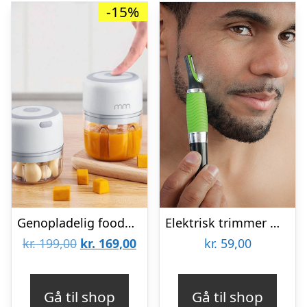
-15%
Genopladelig foodprocessor
Elektrisk trimmer med LED lys
Den
Den
kr.
199,00
kr.
169,00
kr.
59,00
oprindelige
aktuelle
pris
pris
Gå til shop
Gå til shop