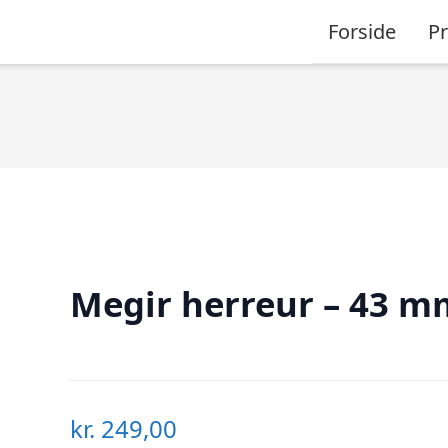
Forside
P
Megir herreur – 43 m
kr.
249,00