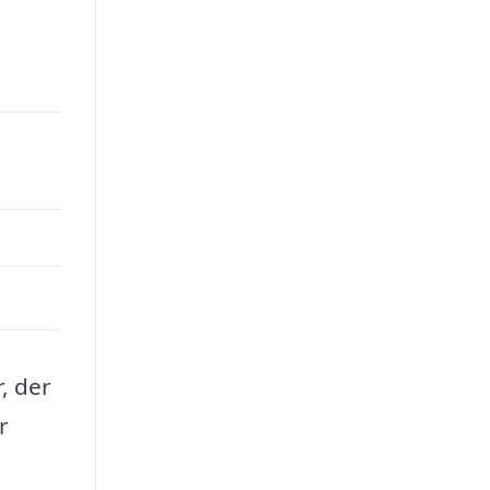
, der
r