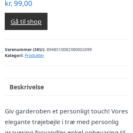
kr.
99,00
Gå til shop
Varenummer (SKU):
8948510082380002099
Kategori:
Produkter
Beskrivelse
Giv garderoben et personligt touch! Vores
elegante trøjebøjle i træ med personlig
gravering forvandler enkel opbevaring til