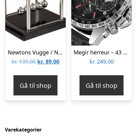
Newtons Vugge / Newtons Cradle
Megir herreur – 43 mm
Den
Den
kr.
139,00
kr.
89,00
kr.
249,00
oprindelige
aktuelle
pris
pris
Gå til shop
Gå til shop
var:
er:
kr. 139,00.
kr. 89,00.
Varekategorier