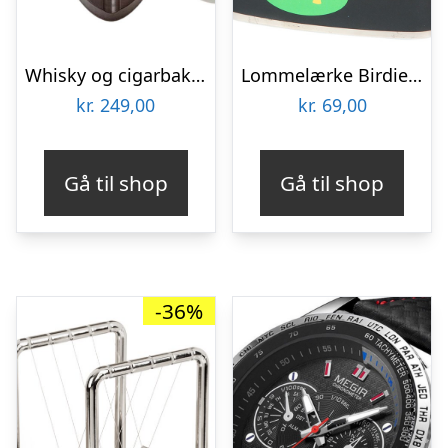
Whisky og cigarbakke – Coaster til whiskyglas
Lommelærke Birdie Golf
kr.
249,00
kr.
69,00
Gå til shop
Gå til shop
-36%