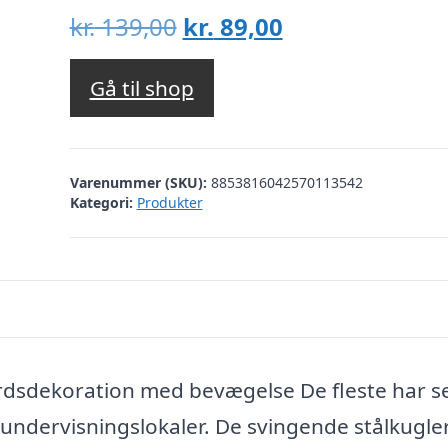
Den
Den
kr.
139,00
kr.
89,00
oprindelige
aktuelle
pris
pris
Gå til shop
var:
er:
kr. 139,00.
kr. 89,00.
Varenummer (SKU):
8853816042570113542
Kategori:
Produkter
rdsdekoration med bevægelse De fleste har s
 undervisningslokaler. De svingende stålkugle