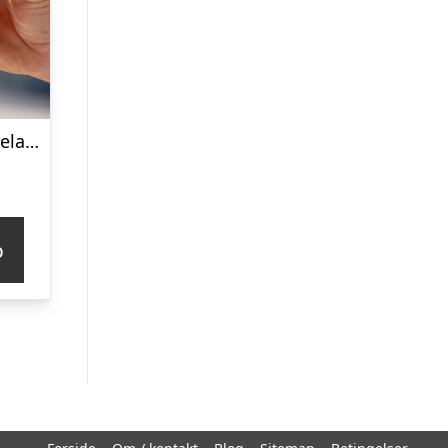
Personligt Spiegelau Ølglas med Gravering – Bogstav & Navn
p