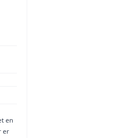
et en
r er