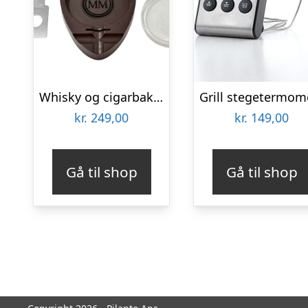
Whisky og cigarbakke – Coaster til whiskyglas
kr.
249,00
kr.
149,00
Gå til shop
Gå til shop