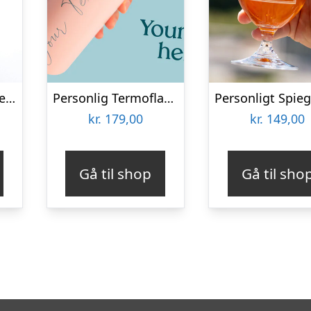
Grill stegetermometer digital
Personlig Termoflaske med Sugrør & Tekst – 600 ml
kr.
179,00
kr.
149,00
Gå til shop
Gå til sho