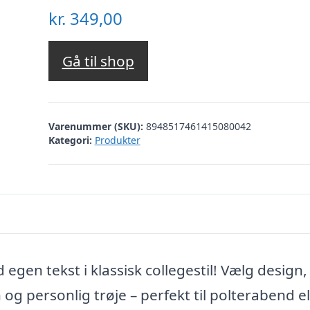
kr.
349,00
Gå til shop
Varenummer (SKU):
8948517461415080042
Kategori:
Produkter
gen tekst i klassisk collegestil! Vælg design, 
 og personlig trøje – perfekt til polterabend el