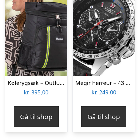
Kølerygsæk – Outlust
Megir herreur – 43 mm
kr.
395,00
kr.
249,00
Gå til shop
Gå til shop