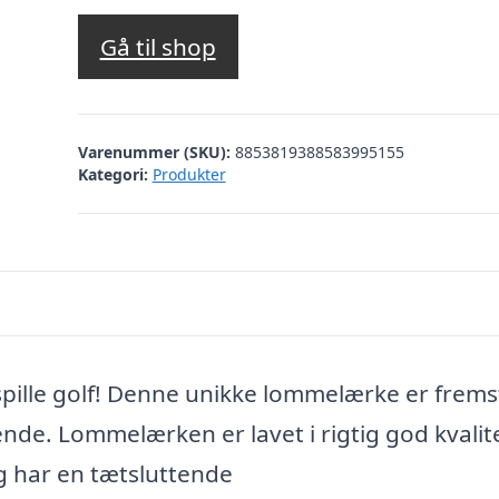
Gå til shop
Varenummer (SKU):
8853819388583995155
Kategori:
Produkter
spille golf! Denne unikke lommelærke er fremst
seende. Lommelærken er lavet i rigtig god kvalit
 og har en tætsluttende