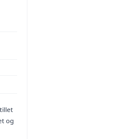
illet
et og