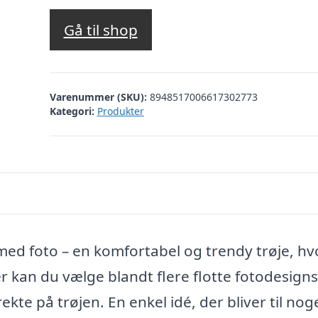
Gå til shop
Varenummer (SKU):
8948517006617302773
Kategori:
Produkter
med foto – en komfortabel og trendy trøje, hv
er kan du vælge blandt flere flotte fotodesign
kte på trøjen. En enkel idé, der bliver til nog