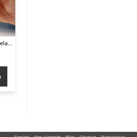
Personligt Spiegelau Ølglas med Gravering – Bogstav & Navn
p