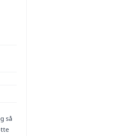
og så
otte