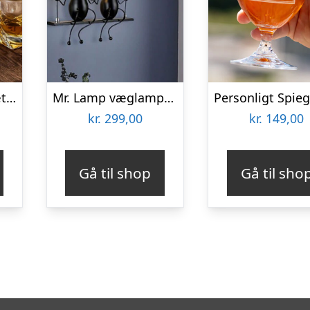
Twisted karaffelsæt med to glas
Mr. Lamp væglampe – to på en gynge
kr.
299,00
kr.
149,00
Gå til shop
Gå til sho