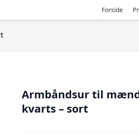
Forside
P
t
Armbåndsur til mænd
kvarts – sort