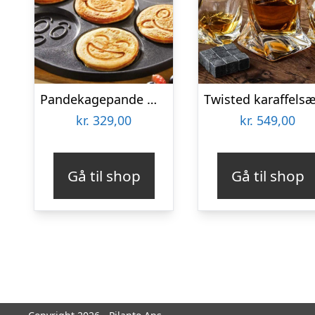
Pandekagepande med smiley ansigter
kr.
329,00
kr.
549,00
Gå til shop
Gå til shop