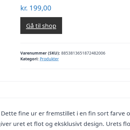
kr.
199,00
Gå til shop
Varenummer (SKU):
8853813651872482006
Kategori:
Produkter
ette fine ur er fremstillet i en fin sort farve 
iver uret et flot og eksklusivt design. Urets fl